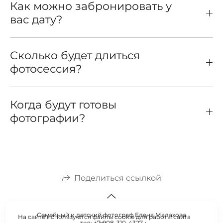
Как можно забронировать у
вас дату?
Сколько будет длиться
фотосессия?
Когда будут готовы
фотографии?
Поделиться ссылкой
Семейный и детский фотограф Елена Малахова
На сайте используются файлы cookie для работы сайта
тел: +7-908-310-4327